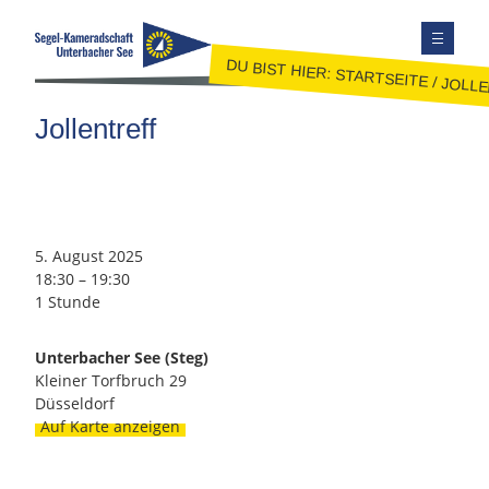
DU BIST HIER:
STARTSEITE
/
JOLL
TERMINE
Jollentreff
AUSBILDUNG
JUGEND
JOLLENSEGELN
FAHRTENSEGELN
5. August 2025
18:30
–
19:30
MITGLIEDER
1 Stunde
KONTAKT
SEITE DURCHSUCHEN
Unterbacher See (Steg)
Kleiner Torfbruch 29
FACEBOOK
Düsseldorf
Auf Karte anzeigen
INSTAGRAM