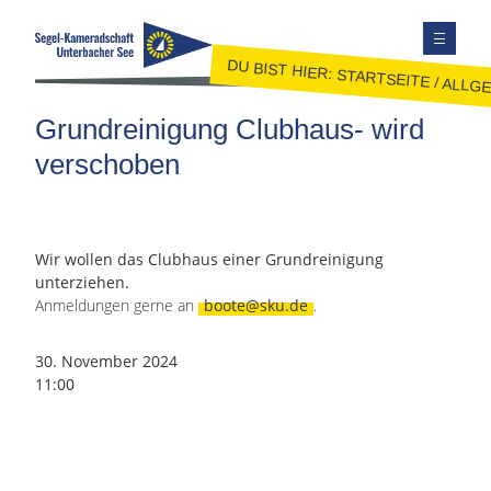
DU BIST HIER:
STARTSEITE
/
ALLGE
TERMINE
Grundreinigung Clubhaus- wird
AUSBILDUNG
verschoben
JUGEND
JOLLENSEGELN
FAHRTENSEGELN
Wir wollen das Clubhaus einer Grundreinigung
unterziehen.
MITGLIEDER
Anmeldungen gerne an
boote@sku.de
.
KONTAKT
SEITE DURCHSUCHEN
30. November 2024
11:00
FACEBOOK
INSTAGRAM