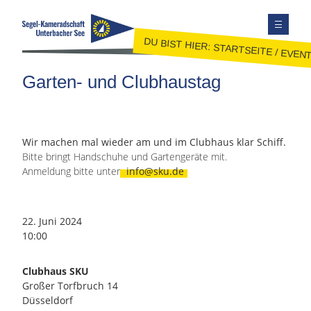
DU BIST HIER:
STARTSEITE
/
EVEN
TERMINE
Garten- und Clubhaustag
AUSBILDUNG
JUGEND
JOLLENSEGELN
Wir machen mal wieder am und im Clubhaus klar Schiff.
Bitte bringt Handschuhe und Gartengeräte mit.
FAHRTENSEGELN
Anmeldung bitte unter
info@sku.de
MITGLIEDER
KONTAKT
22. Juni 2024
SEITE DURCHSUCHEN
10:00
FACEBOOK
Clubhaus SKU
INSTAGRAM
Großer Torfbruch 14
Düsseldorf