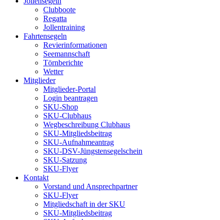
Jollensegeln
Clubboote
Regatta
Jollentraining
Fahrtensegeln
Revierinformationen
Seemannschaft
Törnberichte
Wetter
Mitglieder
Mitglieder-Portal
Login beantragen
SKU-Shop
SKU-Clubhaus
Wegbeschreibung Clubhaus
SKU-Mitgliedsbeitrag
SKU-Aufnahmeantrag
SKU-DSV-Jüngstensegelschein
SKU-Satzung
SKU-Flyer
Kontakt
Vorstand und Ansprechpartner
SKU-Flyer
Mitgliedschaft in der SKU
SKU-Mitgliedsbeitrag