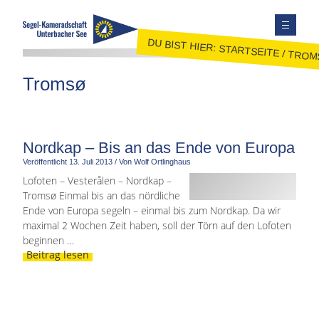
DU BIST HIER:
STARTSEITE
/
TROM
TERMINE
Tromsø
AUSBILDUNG
JUGEND
JOLLENSEGELN
Nordkap – Bis an das Ende von Europa
Veröffentlicht
13. Juli 2013
/
Von Wolf Ortlinghaus
FAHRTENSEGELN
Lofoten – Vesterålen – Nordkap –
MITGLIEDER
Tromsø Einmal bis an das nördliche
KONTAKT
Ende von Europa segeln – einmal bis zum Nordkap. Da wir
maximal 2 Wochen Zeit haben, soll der Törn auf den Lofoten
SEITE DURCHSUCHEN
beginnen …
Beitrag lesen
FACEBOOK
INSTAGRAM