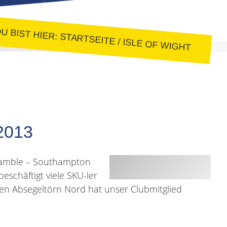
U BIST HIER:
STARTSEITE
/
ISLE OF WIGHT
 2013
Hamble – Southampton
schäftigt viele SKU-ler
den Absegeltörn Nord hat unser Clubmitglied