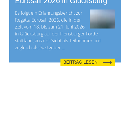
Eurosail 2026 in Glücksburg
Es folgt ein Erfahrungsbericht zur
Regatta Eurosail 2026, die in der
Zeit vom 18. bis zum 21. Juni 2026
in Glücksburg auf der Flensburger Förde
stattfand, aus der Sicht als Teilnehmer und
zugleich als Gastgeber …
BEITRAG LESEN