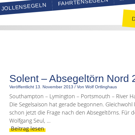
FAHRTENSEGELN
JOLLENSEGELN
D
Solent – Absegeltörn Nord
Veröffentlicht
13. November 2013
/
Von Wolf Ortlinghaus
Southampton – Lymington – Portsmouth – River 
Die Segelsaison hat gerade begonnen. Gleichwohl be
schon jetzt die Frage nach den Absegeltörns. Für 
Wolfgang Seul, …
Beitrag lesen