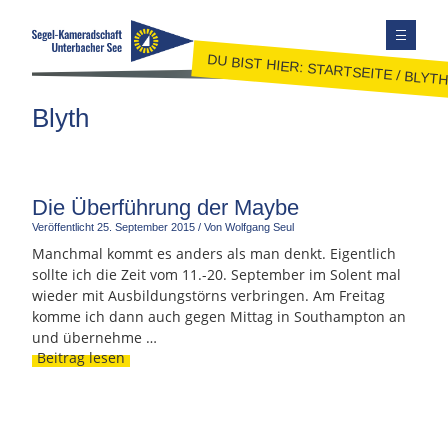
DU BIST HIER:
STARTSEITE
/
BLYT
TERMINE
Blyth
AUSBILDUNG
JUGEND
JOLLENSEGELN
Die Überführung der Maybe
Veröffentlicht
25. September 2015
/
Von Wolfgang Seul
FAHRTENSEGELN
Manchmal kommt es anders als man denkt. Eigentlich
MITGLIEDER
sollte ich die Zeit vom 11.-20. September im Solent mal
KONTAKT
wieder mit Ausbildungstörns verbringen. Am Freitag
komme ich dann auch gegen Mittag in Southampton an
SEITE DURCHSUCHEN
und übernehme …
Beitrag lesen
FACEBOOK
INSTAGRAM