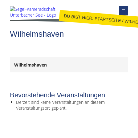
DU BIST HIER:
STARTSEITE
/
WILH
TERMINE
Wilhelmshaven
AUSBILDUNG
JUGEND
JOLLENSEGELN
Wilhelmshaven
FAHRTENSEGELN
MITGLIEDER
KONTAKT
Bevorstehende Veranstaltungen
SEITE DURCHSUCHEN
Derzeit sind keine Veranstaltungen an diesem
Veranstaltungsort geplant.
FACEBOOK
INSTAGRAM