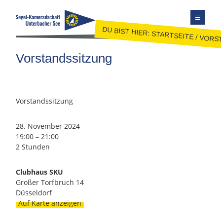
DU BIST HIER:
STARTSEITE
/
VORS
TERMINE
Vorstandssitzung
AUSBILDUNG
JUGEND
JOLLENSEGELN
Vorstandssitzung
FAHRTENSEGELN
28. November 2024
MITGLIEDER
19:00
–
21:00
KONTAKT
2 Stunden
SEITE DURCHSUCHEN
Clubhaus SKU
FACEBOOK
Großer Torfbruch 14
Düsseldorf
INSTAGRAM
Auf Karte anzeigen