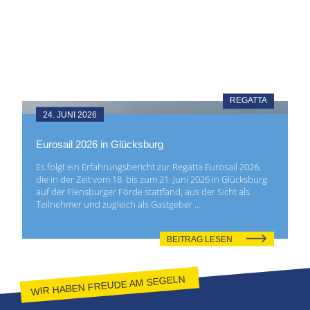
REGATTA
24. JUNI 2026
Eurosail 2026 in Glücksburg
Es folgt ein Erfahrungsbericht zur Regatta Eurosail 2026,
die in der Zeit vom 18. bis zum 21. Juni 2026 in Glücksburg
auf der Flensburger Förde stattfand, aus der Sicht als
Teilnehmer und zugleich als Gastgeber …
BEITRAG LESEN
WIR HABEN FREUDE AM SEGELN