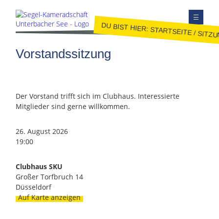
DU BIST HIER:
STARTSEITE
/
SITZ
TERMINE
Vorstandssitzung
AUSBILDUNG
JUGEND
JOLLENSEGELN
Der Vorstand trifft sich im Clubhaus. Interessierte
Mitglieder sind gerne willkommen.
FAHRTENSEGELN
MITGLIEDER
26. August 2026
KONTAKT
19:00
SEITE DURCHSUCHEN
Clubhaus SKU
FACEBOOK
Großer Torfbruch 14
Düsseldorf
INSTAGRAM
Auf Karte anzeigen