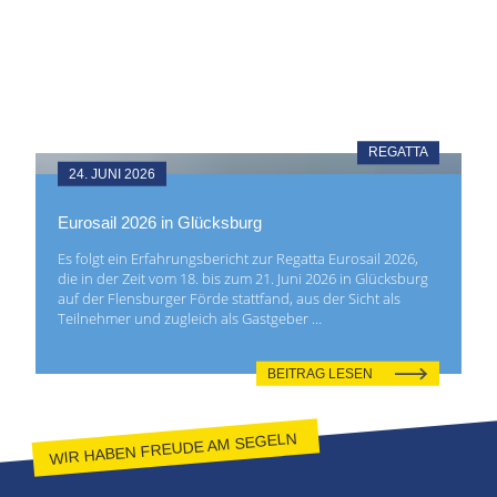
REGATTA
24. JUNI 2026
Eurosail 2026 in Glücksburg
Es folgt ein Erfahrungsbericht zur Regatta Eurosail 2026,
die in der Zeit vom 18. bis zum 21. Juni 2026 in Glücksburg
auf der Flensburger Förde stattfand, aus der Sicht als
Teilnehmer und zugleich als Gastgeber …
BEITRAG LESEN
WIR HABEN FREUDE AM SEGELN