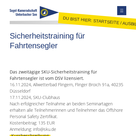
DU BIST HIER:
STARTSEITE
/
AUSBI
TERMINE
Sicherheitstraining für
AUSBILDUNG
Fahrtensegler
JUGEND
JOLLENSEGELN
FAHRTENSEGELN
Das zweitägige SKU-Sicherheitstraining für
Fahrtensegler ist vom DSV lizensiert.
MITGLIEDER
16.11.2024, Allwetterbad Flingern, Flinger Broich 91a, 40235
KONTAKT
Düsseldorf
17.11.2024, SKU-Clubhaus
SEITE DURCHSUCHEN
Nach erfolgreicher Teilnahme an beiden Seminartagen
FACEBOOK
erhalten alle Teilnehmerinnen und Teilnehmer das Offshore
Personal Safety Zertifikat.
INSTAGRAM
Kostenbeitrag: 135 EUR
Anmeldung: info@sku.de
Kursbeschreibung