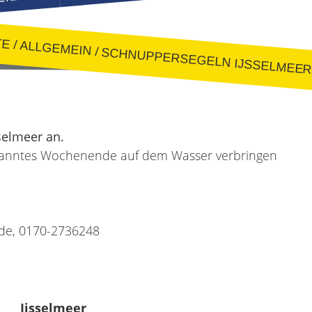
TE
/
ALLGEMEIN
/
SCHNUPPERSEGELN IJSSELMEER (13
selmeer an.
ntspanntes Wochenende auf dem Wasser verbringen
de, 0170-2736248
Ijsselmeer