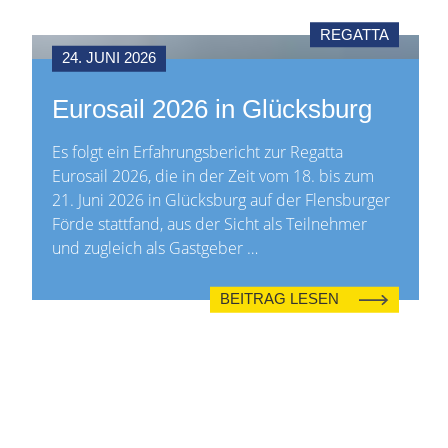
REGATTA
24. JUNI 2026
Eurosail 2026 in Glücksburg
Es folgt ein Erfahrungsbericht zur Regatta
Eurosail 2026, die in der Zeit vom 18. bis zum
21. Juni 2026 in Glücksburg auf der Flensburger
Förde stattfand, aus der Sicht als Teilnehmer
und zugleich als Gastgeber …
BEITRAG LESEN