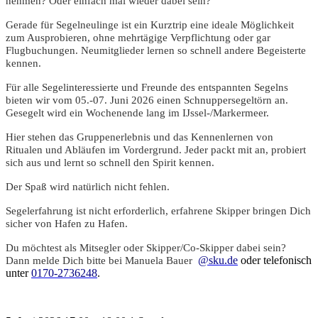
nehmen? Oder einfach mal wieder dabei sein?
Gerade für Segelneulinge ist ein Kurztrip eine ideale Möglichkeit
zum Ausprobieren, ohne mehrtägige Verpflichtung oder gar
Flugbuchungen. Neumitglieder lernen so schnell andere Begeisterte
kennen.
Für alle Segelinteressierte und Freunde des entspannten Segelns
bieten wir vom 05.-07. Juni 2026 einen Schnuppersegeltörn an.
Gesegelt wird ein Wochenende lang im IJssel-/Markermeer.
Hier stehen das Gruppenerlebnis und das Kennenlernen von
Ritualen und Abläufen im Vordergrund. Jeder packt mit an, probiert
sich aus und lernt so schnell den Spirit kennen.
Der Spaß wird natürlich nicht fehlen.
Segelerfahrung ist nicht erforderlich, erfahrene Skipper bringen Dich
sicher von Hafen zu Hafen.
Du möchtest als Mitsegler oder Skipper/Co-Skipper dabei sein?
Dann melde Dich bitte bei Manuela Bauer
@sku.de
oder telefonisch
unter
0170-2736248
.