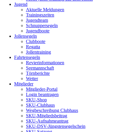
Jugend
Aktuelle Meldungen
Trainingszeiten
Jugendteam
Schnuppersegeln
Jugendboote
Jollensegeln
Clubboote
Regatta
Jollentraining
Fahrtensegeln
Revierinformationen
Seemannschaft
Törnberichte
Wetter
Mitglieder
Mitglieder-Portal
Login beantragen
SKU-Shop
SKU-Clubhaus
Wegbeschreibung Clubhaus
SKU-Mitgliedsbeitrag
SKU-Aufnahmeantrag
SKU-DSV-Jüngstensegelschein
SKU-Satzung