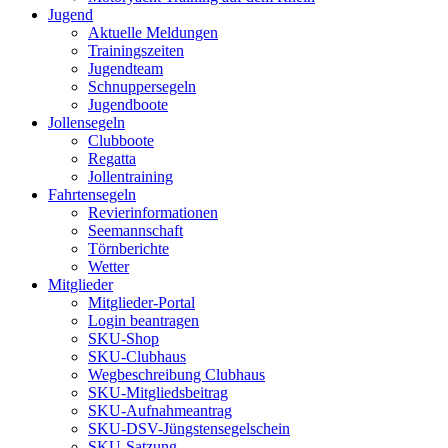
Jugend
Aktuelle Meldungen
Trainingszeiten
Jugendteam
Schnuppersegeln
Jugendboote
Jollensegeln
Clubboote
Regatta
Jollentraining
Fahrtensegeln
Revierinformationen
Seemannschaft
Törnberichte
Wetter
Mitglieder
Mitglieder-Portal
Login beantragen
SKU-Shop
SKU-Clubhaus
Wegbeschreibung Clubhaus
SKU-Mitgliedsbeitrag
SKU-Aufnahmeantrag
SKU-DSV-Jüngstensegelschein
SKU-Satzung