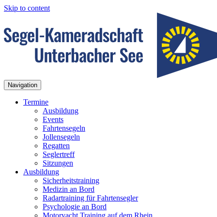
Skip to content
Navigation
Termine
Ausbildung
Events
Fahrtensegeln
Jollensegeln
Regatten
Seglertreff
Sitzungen
Ausbildung
Sicherheitstraining
Medizin an Bord
Radartraining für Fahrtensegler
Psychologie an Bord
Motoryacht Training auf dem Rhein