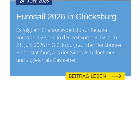
24. JUNI 2026
Eurosail 2026 in Glücksburg
Es folgt ein Erfahrungsbericht zur Regatta
Eurosail 2026, die in der Zeit vom 18. bis zum
21. Juni 2026 in Glücksburg auf der Flensburger
Förde stattfand, aus der Sicht als Teilnehmer
und zugleich als Gastgeber …
BEITRAG LESEN