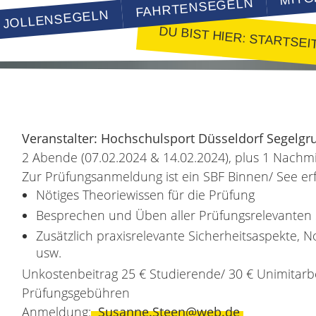
FAHRTENSEGELN
JOLLENSEGELN
DU BIST HIER:
STARTSEI
Veranstalter: Hochschulsport Düsseldorf Segelgr
2 Abende (07.02.2024 & 14.02.2024), plus 1 Nachm
Zur Prüfungsanmeldung ist ein SBF Binnen/ See erf
Nötiges Theoriewissen für die Prüfung
Besprechen und Üben aller Prüfungsrelevanten
Zusätzlich praxisrelevante Sicherheitsaspekte, 
usw.
Unkostenbeitrag 25 € Studierende/ 30 € Unimitarbe
Prüfungsgebühren
Anmeldung:
Susanne.Steen@web.de