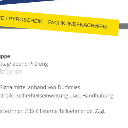
TE
/
PYROSCHEIN – FACHKUNDENACHWEIS
uppe
ittag/ abend Prüfung
orderlich!
 Signalmittel anhand von Dummies
Notrolle, Sicherheitseinweisung usw., Handhabung
iterInnen / 35 € Externe Teilnehmende, Zzgl.