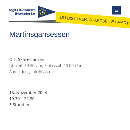
DU BIST HIER:
STARTSEITE
/
MART
TERMINE
Martinsgansessen
AUSBILDUNG
JUGEND
JOLLENSEGELN
Ort: Sehrestaurant
Uhrzeit: 19.30 Uhr, Einlass ab 19.00 Uhr
FAHRTENSEGELN
Anmeldung: info@sku.de
MITGLIEDER
KONTAKT
15. November 2024
SEITE DURCHSUCHEN
19:30
–
22:30
FACEBOOK
3 Stunden
INSTAGRAM