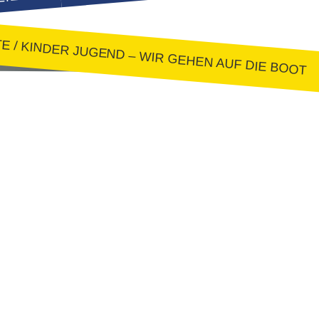
TE
/
KINDER JUGEND – WIR GEHEN AUF DIE BOOT