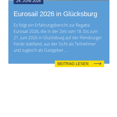
24. JUNI 2026
Eurosail 2026 in Glücksburg
Es folgt ein Erfahrungsbericht zur Regatta
Eurosail 2026, die in der Zeit vom 18. bis zum
21. Juni 2026 in Glücksburg auf der Flensburger
Förde stattfand, aus der Sicht als Teilnehmer
und zugleich als Gastgeber …
BEITRAG LESEN