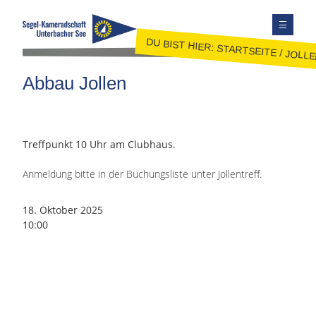
DU BIST HIER:
STARTSEITE
/
JOLL
TERMINE
Abbau Jollen
AUSBILDUNG
JUGEND
JOLLENSEGELN
Treffpunkt 10 Uhr am Clubhaus.
FAHRTENSEGELN
Anmeldung bitte in der Buchungsliste unter Jollentreff.
MITGLIEDER
KONTAKT
18. Oktober 2025
10:00
SEITE DURCHSUCHEN
FACEBOOK
INSTAGRAM