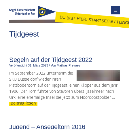
DU BIST HIER:
STARTSEITE
/
TIJDG
TERMINE
Tijdgeest
AUSBILDUNG
JUGEND
JOLLENSEGELN
Segeln auf der Tijdgeest 2022
Veröffentlicht
31. März 2023
/
Von Mathias Prevaes
FAHRTENSEGELN
Im September 2022 unternahm die
MITGLIEDER
SKU Düsseldorf wieder ihren
KONTAKT
Plattbodentörn auf der Tijdgeest, einen Klipper aus dem Jahr
1906. Der Törn führte von Stavoren übers IJsselmeer nach
SEITE DURCHSUCHEN
Urk, eine ehemalige Insel die jetzt zum Noordoostpolder …
Beitrag lesen
FACEBOOK
INSTAGRAM
Jugend – Ansegeltörn 2016