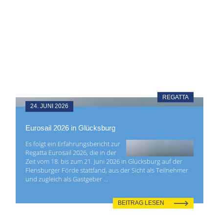
REGATTA
24. JUNI 2026
Eurosail 2026 in Glücksburg
Es folgt ein Erfahrungsbericht zur
Regatta Eurosail 2026, die in der
Zeit vom 18. bis zum 21. Juni 2026 in Glücksburg auf der
Flensburger Förde stattfand, aus der Sicht als Teilnehmer
und zugleich als Gastgeber …
BEITRAG LESEN