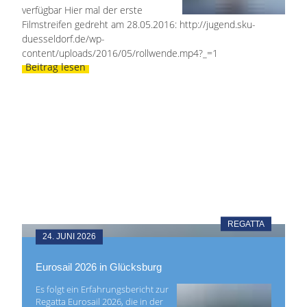
verfügbar Hier mal der erste
Filmstreifen gedreht am 28.05.2016: http://jugend.sku-
duesseldorf.de/wp-
content/uploads/2016/05/rollwende.mp4?_=1
Beitrag lesen
REGATTA
24. JUNI 2026
Eurosail 2026 in Glücksburg
Es folgt ein Erfahrungsbericht zur
Regatta Eurosail 2026, die in der