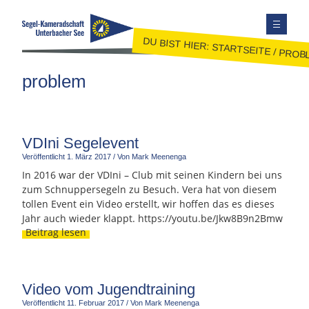
DU BIST HIER:
STARTSEITE
/
PROB
TERMINE
problem
AUSBILDUNG
JUGEND
JOLLENSEGELN
VDIni Segelevent
Veröffentlicht
1. März 2017
/
Von Mark Meenenga
FAHRTENSEGELN
In 2016 war der VDIni – Club mit seinen Kindern bei uns
MITGLIEDER
zum Schnuppersegeln zu Besuch. Vera hat von diesem
KONTAKT
tollen Event ein Video erstellt, wir hoffen das es dieses
Jahr auch wieder klappt. https://youtu.be/Jkw8B9n2Bmw
SEITE DURCHSUCHEN
Beitrag lesen
FACEBOOK
INSTAGRAM
Video vom Jugendtraining
Veröffentlicht
11. Februar 2017
/
Von Mark Meenenga