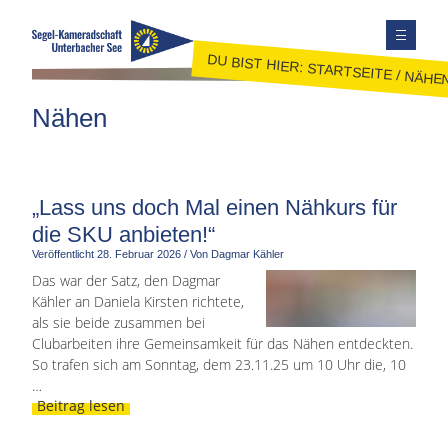
DU BIST HIER:
STARTSEITE
/
NÄHE
TERMINE
Nähen
AUSBILDUNG
JUGEND
JOLLENSEGELN
„Lass uns doch Mal einen Nähkurs für
FAHRTENSEGELN
die SKU anbieten!“
Veröffentlicht
28. Februar 2026
/
Von Dagmar Kähler
MITGLIEDER
Das war der Satz, den Dagmar
KONTAKT
Kähler an Daniela Kirsten richtete,
als sie beide zusammen bei
SEITE DURCHSUCHEN
Clubarbeiten ihre Gemeinsamkeit für das Nähen entdeckten.
FACEBOOK
So trafen sich am Sonntag, dem 23.11.25 um 10 Uhr die, 10
…
INSTAGRAM
Beitrag lesen