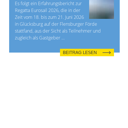
Es folgt ein Erfahrungsbericht zur
Regatta Eurosail 2026, die in der
Zeit vom 18. bis zum 21. Juni 2026
in Glücksburg auf der Flensburger Förde
stattfand, aus der Sicht als Teilnehmer und
zugleich als Gastgeber …
BEITRAG LESEN