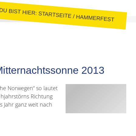
DU BIST HIER:
STARTSEITE
/
HAMMERFEST
Mitternachtssonne 2013
che Norwegen“ so lautet
ühjahrstörns Richtung
s Jahr ganz weit nach