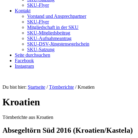
SKU-Flyer
Kontakt
Vorstand und Ansprechpartner
SKU-Flyer
Mitgliedschaft in der SKU
SKU-Mitgliedsbeitrag
SKU-Aufnahmeantrag
SKU-DSV-Jüngstensegelschein
SKU-Satzung
Seite durchsuchen
Facebook
Instagram
Du bist hier:
Startseite
/
Törnberichte
/
Kroatien
Kroatien
Törnberichte aus Kroatien
Absegeltörn Süd 2016 (Kroatien/Kastela)