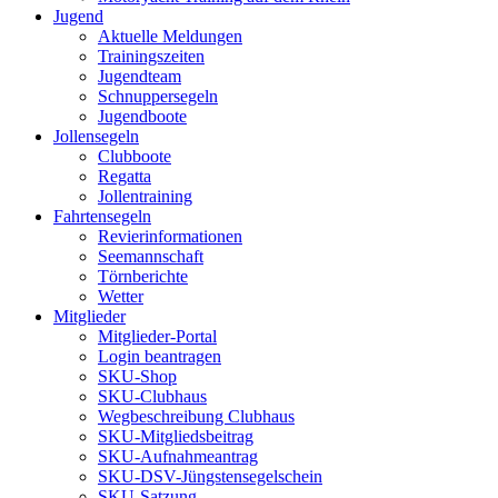
Jugend
Aktuelle Meldungen
Trainingszeiten
Jugendteam
Schnuppersegeln
Jugendboote
Jollensegeln
Clubboote
Regatta
Jollentraining
Fahrtensegeln
Revierinformationen
Seemannschaft
Törnberichte
Wetter
Mitglieder
Mitglieder-Portal
Login beantragen
SKU-Shop
SKU-Clubhaus
Wegbeschreibung Clubhaus
SKU-Mitgliedsbeitrag
SKU-Aufnahmeantrag
SKU-DSV-Jüngstensegelschein
SKU-Satzung