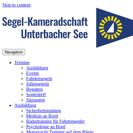
Skip to content
Navigation
Termine
Ausbildung
Events
Fahrtensegeln
Jollensegeln
Regatten
Seglertreff
Sitzungen
Ausbildung
Sicherheitstraining
Medizin an Bord
Radartraining für Fahrtensegler
Psychologie an Bord
Motoryacht Training auf dem Rhein