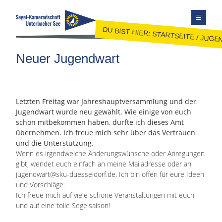
DU BIST HIER:
STARTSEITE
/
JUGE
TERMINE
Neuer Jugendwart
AUSBILDUNG
JUGEND
JOLLENSEGELN
Letzten Freitag war Jahreshauptversammlung und der
Jugendwart wurde neu gewählt. Wie einige von euch
FAHRTENSEGELN
schon mitbekommen haben, durfte ich dieses Amt
MITGLIEDER
übernehmen. Ich freue mich sehr über das Vertrauen
und die Unterstützung.
KONTAKT
Wenn es irgendwelche Änderungswünsche oder Anregungen
SEITE DURCHSUCHEN
gibt, wendet euch einfach an meine Mailadresse oder an
jugendwart@sku-duesseldorf.de. Ich bin offen für eure Ideen
FACEBOOK
und Vorschläge.
INSTAGRAM
Ich freue mich auf viele schöne Veranstaltungen mit euch
und auf eine tolle Segelsaison!