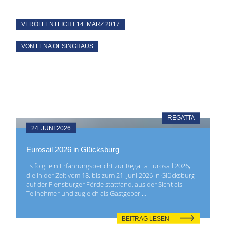
VERÖFFENTLICHT
14. MÄRZ 2017
VON LENA OESINGHAUS
REGATTA
24. JUNI 2026
Eurosail 2026 in Glücksburg
Es folgt ein Erfahrungsbericht zur Regatta Eurosail 2026,
die in der Zeit vom 18. bis zum 21. Juni 2026 in Glücksburg
auf der Flensburger Förde stattfand, aus der Sicht als
Teilnehmer und zugleich als Gastgeber …
BEITRAG LESEN