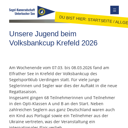
DU BIST HIER:
STARTSEITE
/
ALLGE
TERMINE
Unsere Jugend beim
AUSBILDUNG
Volksbankcup Krefeld 2026
JUGEND
JOLLENSEGELN
FAHRTENSEGELN
Am Wochenende vom 07.03. bis 08.03.2026 fand am
Elfrather See in Krefeld der Volksbankcup des
MITGLIEDER
Segelsportklub Uerdingen statt. Für viele junge
KONTAKT
Seglerinnen und Segler war dies der Auftakt in die neue
Regattasaison.
SEITE DURCHSUCHEN
Insgesamt gingen 68 Teilnehmerinnen und Teilnehmer
FACEBOOK
in den Opti-Klassen A und B an den Start. Neben
zahlreichen Seglern aus ganz Deutschland waren auch
INSTAGRAM
ein Kind aus Portugal sowie ein Teilnehmer aus der
Ukraine vertreten, was der Veranstaltung ein
internationales Flair verlieh.