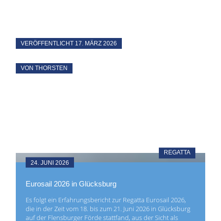
VERÖFFENTLICHT
17. MÄRZ 2026
VON THORSTEN
REGATTA
24. JUNI 2026
Eurosail 2026 in Glücksburg
Es folgt ein Erfahrungsbericht zur Regatta Eurosail 2026,
die in der Zeit vom 18. bis zum 21. Juni 2026 in Glücksburg
auf der Flensburger Förde stattfand, aus der Sicht als