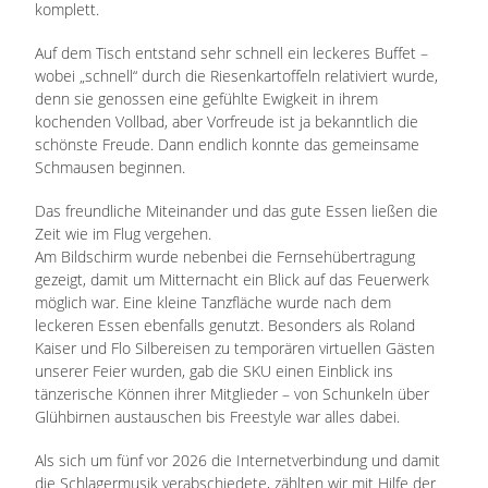
komplett.
Auf dem Tisch entstand sehr schnell ein leckeres Buffet –
wobei „schnell“ durch die Riesenkartoffeln relativiert wurde,
denn sie genossen eine gefühlte Ewigkeit in ihrem
kochenden Vollbad, aber Vorfreude ist ja bekanntlich die
schönste Freude. Dann endlich konnte das gemeinsame
Schmausen beginnen.
Das freundliche Miteinander und das gute Essen ließen die
Zeit wie im Flug vergehen.
Am Bildschirm wurde nebenbei die Fernsehübertragung
gezeigt, damit um Mitternacht ein Blick auf das Feuerwerk
möglich war. Eine kleine Tanzfläche wurde nach dem
leckeren Essen ebenfalls genutzt. Besonders als Roland
Kaiser und Flo Silbereisen zu temporären virtuellen Gästen
unserer Feier wurden, gab die SKU einen Einblick ins
tänzerische Können ihrer Mitglieder – von Schunkeln über
Glühbirnen austauschen bis Freestyle war alles dabei.
Als sich um fünf vor 2026 die Internetverbindung und damit
die Schlagermusik verabschiedete, zählten wir mit Hilfe der