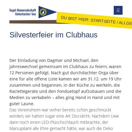
DU BIST HIER:
STARTSEITE
/
ALLGE
TERMINE
Silvesterfeier im Clubhaus
AUSBILDUNG
JUGEND
JOLLENSEGELN
Der Einladung von Dagmar und Michael, den
Jahreswechsel gemeinsam im Clubhaus zu feiern, waren
FAHRTENSEGELN
12 Personen gefolgt. Nach gut durchdachter Orga über
MITGLIEDER
eine für alle offene Liste kamen wir am 31.12. um 19 Uhr
zusammen und begannen, in der Küche zu werkeln, die
KONTAKT
Raclettegeräte und den Fonduetopf aufzubauen und die
SEITE DURCHSUCHEN
Medien zu verkabeln – alles ging Hand in Hand und mit
guter Laune.
FACEBOOK
Das Vereinsheim war vorher bereits schön geschmückt
INSTAGRAM
worden; wir hatten sogar eine Art Discolicht. Nachdem Uwe
dann noch einen LED-Plüschschlauch mitbrachte, der
Marsupilami alle Ehre gemacht hätte, war auch die Deko